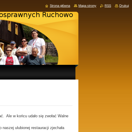
Strona główna
Mapa strony
RSS
Drukuj
ć. Ale w końcu udało się zwołać Walne
naszej ulubionej restauracji zjechała