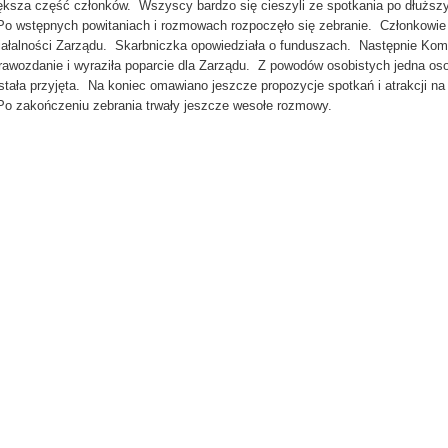
ększa część członków. Wszyscy bardzo się cieszyli ze spotkania po dłuższ
 wstępnych powitaniach i rozmowach rozpoczęło się zebranie. Członkowie 
iałalności Zarządu. Skarbniczka opowiedziała o funduszach. Następnie Komi
rawozdanie i wyraziła poparcie dla Zarządu. Z powodów osobistych jedna os
stała przyjęta. Na koniec omawiano jeszcze propozycje spotkań i atrakcji na
 zakończeniu zebrania trwały jeszcze wesołe rozmowy.