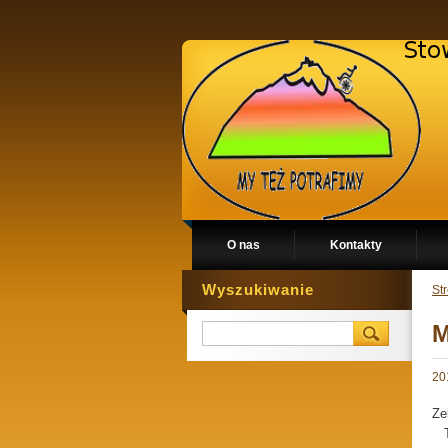
O nas
Kontakty
Wyszukiwanie
St
M
20
Z 
Ze
To