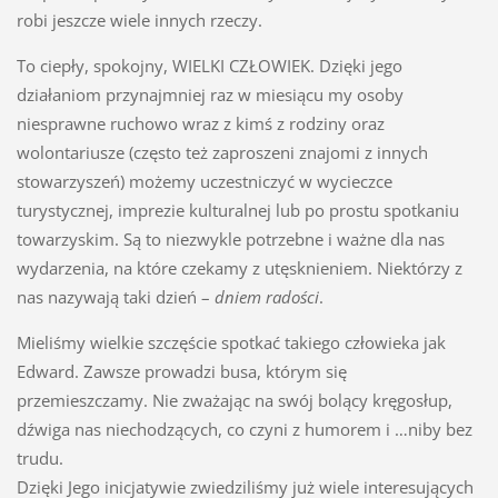
robi jeszcze wiele innych rzeczy.
To ciepły, spokojny, WIELKI CZŁOWIEK. Dzięki jego
działaniom przynajmniej raz w miesiącu my osoby
niesprawne ruchowo wraz z kimś z rodziny oraz
wolontariusze (często też zaproszeni znajomi z innych
stowarzyszeń) możemy uczestniczyć w wycieczce
turystycznej, imprezie kulturalnej lub po prostu spotkaniu
towarzyskim. Są to niezwykle potrzebne i ważne dla nas
wydarzenia, na które czekamy z utęsknieniem. Niektórzy z
nas nazywają taki dzień –
dniem radości
.
Mieliśmy wielkie szczęście spotkać takiego człowieka jak
Edward. Zawsze prowadzi busa, którym się
przemieszczamy. Nie zważając na swój bolący kręgosłup,
dźwiga nas niechodzących, co czyni z humorem i …niby bez
trudu.
Dzięki Jego inicjatywie zwiedziliśmy już wiele interesujących