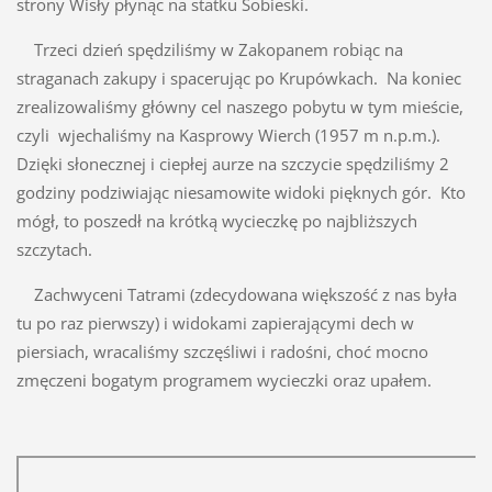
strony Wisły płynąc na statku Sobieski.
Trzeci dzień spędziliśmy w Zakopanem robiąc na
straganach zakupy i spacerując po Krupówkach. Na koniec
zrealizowaliśmy główny cel naszego pobytu w tym mieście,
czyli wjechaliśmy na Kasprowy Wierch (1957 m n.p.m.).
Dzięki słonecznej i ciepłej aurze na szczycie spędziliśmy 2
godziny podziwiając niesamowite widoki pięknych gór. Kto
mógł, to poszedł na krótką wycieczkę po najbliższych
szczytach.
Zachwyceni Tatrami (zdecydowana większość z nas była
tu po raz pierwszy) i widokami zapierającymi dech w
piersiach, wracaliśmy szczęśliwi i radośni, choć mocno
zmęczeni bogatym programem wycieczki oraz upałem.